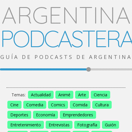
ARGENTINA
PODCASTER
GUÍA DE PODCASTS DE ARGENTINA
Temas:
Actualidad
Animé
Arte
Ciencia
Cine
Comedia
Comics
Comida
Cultura
Deportes
Economía
Emprendedores
Entretenimiento
Entrevistas
Fotografía
Guión