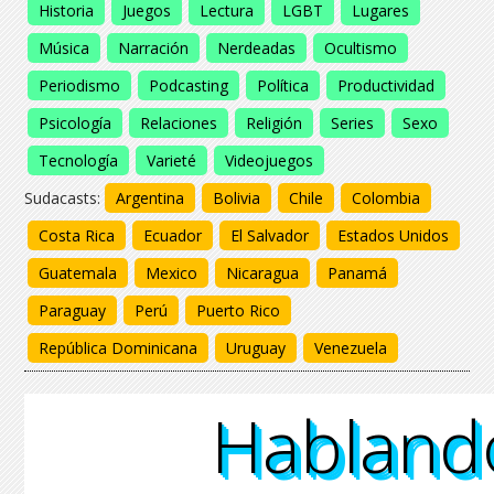
Historia
Juegos
Lectura
LGBT
Lugares
Música
Narración
Nerdeadas
Ocultismo
Periodismo
Podcasting
Política
Productividad
Psicología
Relaciones
Religión
Series
Sexo
Tecnología
Varieté
Videojuegos
Sudacasts:
Argentina
Bolivia
Chile
Colombia
Costa Rica
Ecuador
El Salvador
Estados Unidos
Guatemala
Mexico
Nicaragua
Panamá
Paraguay
Perú
Puerto Rico
República Dominicana
Uruguay
Venezuela
Habland
Habland
Habland
Habland