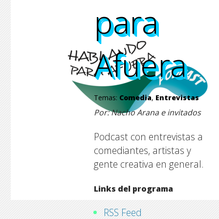
para
para
para
para
Afuera
Afuera
Afuera
Afuera
Temas:
Comedia
,
Entrevistas
Por: Nacho Arana e invitados
Podcast con entrevistas a
comediantes, artistas y
gente creativa en general.
Links del programa
RSS Feed