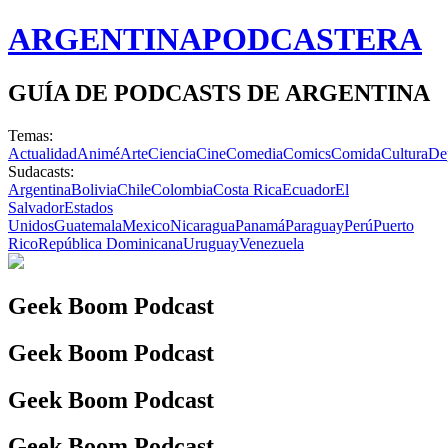
ARGENTINA
PODCASTERA
GUÍA DE PODCASTS DE ARGENTINA
Temas:
Actualidad
Animé
Arte
Ciencia
Cine
Comedia
Comics
Comida
Cultura
De
Sudacasts:
Argentina
Bolivia
Chile
Colombia
Costa Rica
Ecuador
El
Salvador
Estados
Unidos
Guatemala
Mexico
Nicaragua
Panamá
Paraguay
Perú
Puerto
Rico
República Dominicana
Uruguay
Venezuela
Geek Boom Podcast
Geek Boom Podcast
Geek Boom Podcast
Geek Boom Podcast