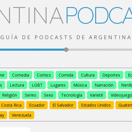
NTINA
PODCA
GUÍA DE PODCASTS DE ARGENTINA
ine
Comedia
Comics
Comida
Cultura
Deportes
E
s
Lectura
LGBT
Lugares
Música
Narración
Nerd
Religión
Series
Sexo
Tecnología
Varieté
Videojueg
Costa Rica
Ecuador
El Salvador
Estados Unidos
Guate
ay
Venezuela