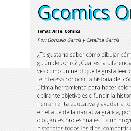
Gcomics O
Gcomics O
Gcomics O
Gcomics O
Temas:
Arte
,
Comics
Por: Gonzalo García y Catalina García
¿Te gustaría saber cómo dibujar cómi
guión de cómic? ¿Cuál es la diferencia
ves como un nerd que le gusta leer c
te interesa conocer la historia del c
última herramienta para hacer color 
delirante objetivo es difundir la hist
herramienta educativa y ayudar a to
en el arte de la narrativa gráfica, p
dibujantes profesionales. Es un proy
historietas todos los días, comparti