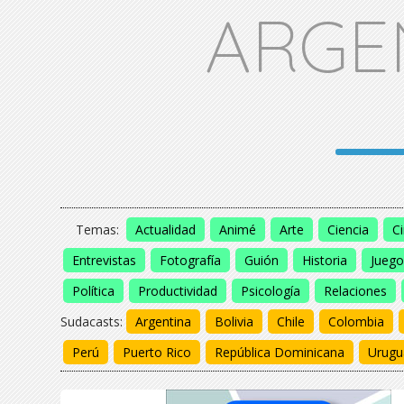
ARGE
Temas:
Actualidad
Animé
Arte
Ciencia
C
Entrevistas
Fotografía
Guión
Historia
Juego
Política
Productividad
Psicología
Relaciones
Sudacasts:
Argentina
Bolivia
Chile
Colombia
Perú
Puerto Rico
República Dominicana
Urugu