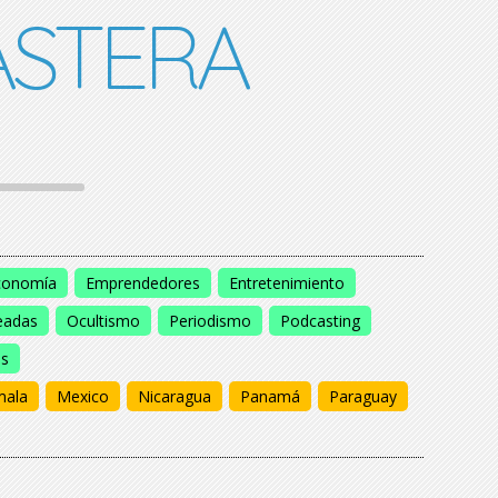
STERA
conomía
Emprendedores
Entretenimiento
eadas
Ocultismo
Periodismo
Podcasting
os
mala
Mexico
Nicaragua
Panamá
Paraguay