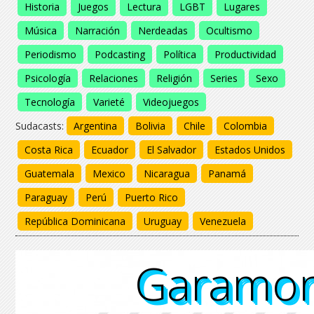
Historia
Juegos
Lectura
LGBT
Lugares
Música
Narración
Nerdeadas
Ocultismo
Periodismo
Podcasting
Política
Productividad
Psicología
Relaciones
Religión
Series
Sexo
Tecnología
Varieté
Videojuegos
Sudacasts:
Argentina
Bolivia
Chile
Colombia
Costa Rica
Ecuador
El Salvador
Estados Unidos
Guatemala
Mexico
Nicaragua
Panamá
Paraguay
Perú
Puerto Rico
República Dominicana
Uruguay
Venezuela
Garamo
Garamo
Garamo
Garamo