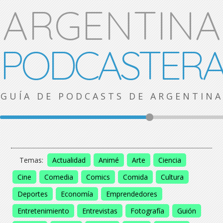
ARGENTINA
PODCASTER
GUÍA DE PODCASTS DE ARGENTINA
Temas:
Actualidad
Animé
Arte
Ciencia
Cine
Comedia
Comics
Comida
Cultura
Deportes
Economía
Emprendedores
Entretenimiento
Entrevistas
Fotografía
Guión