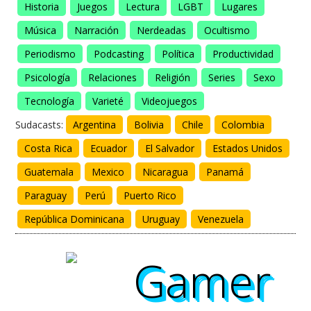
Historia
Juegos
Lectura
LGBT
Lugares
Música
Narración
Nerdeadas
Ocultismo
Periodismo
Podcasting
Política
Productividad
Psicología
Relaciones
Religión
Series
Sexo
Tecnología
Varieté
Videojuegos
Sudacasts:
Argentina
Bolivia
Chile
Colombia
Costa Rica
Ecuador
El Salvador
Estados Unidos
Guatemala
Mexico
Nicaragua
Panamá
Paraguay
Perú
Puerto Rico
República Dominicana
Uruguay
Venezuela
Gamer
Gamer
Gamer
Gamer