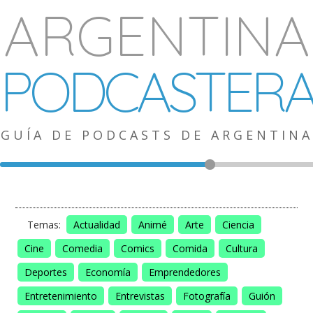
ARGENTINA
PODCASTER
GUÍA DE PODCASTS DE ARGENTINA
Temas:
Actualidad
Animé
Arte
Ciencia
Cine
Comedia
Comics
Comida
Cultura
Deportes
Economía
Emprendedores
Entretenimiento
Entrevistas
Fotografía
Guión