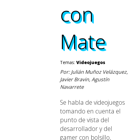
con
con
con
con
Mate
Mate
Mate
Mate
Temas:
Videojuegos
Por: Julián Muñoz Velázquez,
Javier Bravin, Agustín
Navarrete
Se habla de videojuegos
tomando en cuenta el
punto de vista del
desarrollador y del
gamer con bolsillo,