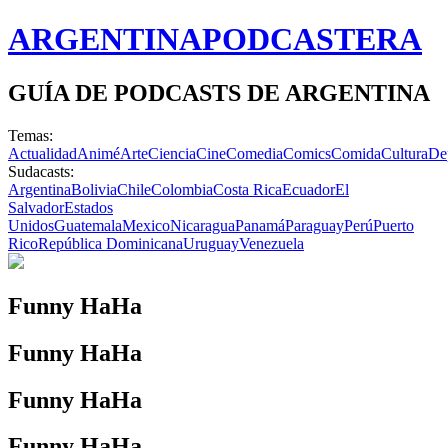
ARGENTINA
PODCASTERA
GUÍA DE PODCASTS DE ARGENTINA
Temas:
Actualidad
Animé
Arte
Ciencia
Cine
Comedia
Comics
Comida
Cultura
De
Sudacasts:
Argentina
Bolivia
Chile
Colombia
Costa Rica
Ecuador
El
Salvador
Estados
Unidos
Guatemala
Mexico
Nicaragua
Panamá
Paraguay
Perú
Puerto
Rico
República Dominicana
Uruguay
Venezuela
Funny HaHa
Funny HaHa
Funny HaHa
Funny HaHa