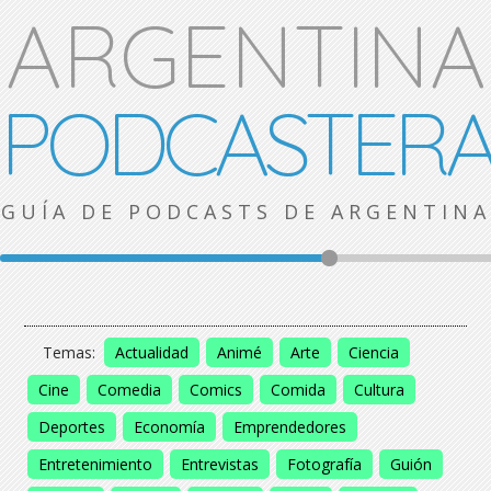
ARGENTINA
PODCASTER
GUÍA DE PODCASTS DE ARGENTINA
Temas:
Actualidad
Animé
Arte
Ciencia
Cine
Comedia
Comics
Comida
Cultura
Deportes
Economía
Emprendedores
Entretenimiento
Entrevistas
Fotografía
Guión