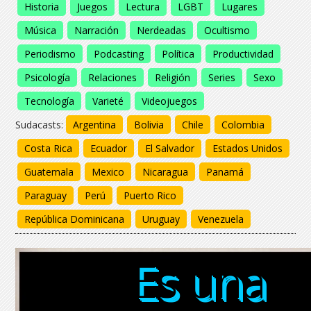
Historia
Juegos
Lectura
LGBT
Lugares
Música
Narración
Nerdeadas
Ocultismo
Periodismo
Podcasting
Política
Productividad
Psicología
Relaciones
Religión
Series
Sexo
Tecnología
Varieté
Videojuegos
Sudacasts:
Argentina
Bolivia
Chile
Colombia
Costa Rica
Ecuador
El Salvador
Estados Unidos
Guatemala
Mexico
Nicaragua
Panamá
Paraguay
Perú
Puerto Rico
República Dominicana
Uruguay
Venezuela
Es una
Es una
Es una
Es una