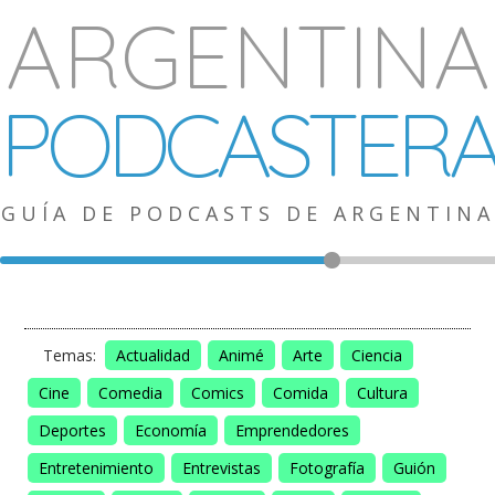
ARGENTINA
PODCASTER
GUÍA DE PODCASTS DE ARGENTINA
Temas:
Actualidad
Animé
Arte
Ciencia
Cine
Comedia
Comics
Comida
Cultura
Deportes
Economía
Emprendedores
Entretenimiento
Entrevistas
Fotografía
Guión