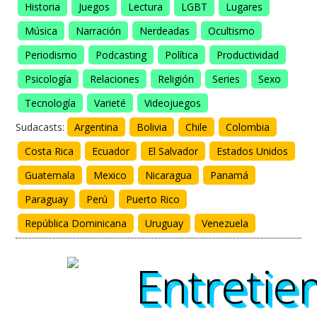
Historia
Juegos
Lectura
LGBT
Lugares
Música
Narración
Nerdeadas
Ocultismo
Periodismo
Podcasting
Política
Productividad
Psicología
Relaciones
Religión
Series
Sexo
Tecnología
Varieté
Videojuegos
Sudacasts:
Argentina
Bolivia
Chile
Colombia
Costa Rica
Ecuador
El Salvador
Estados Unidos
Guatemala
Mexico
Nicaragua
Panamá
Paraguay
Perú
Puerto Rico
República Dominicana
Uruguay
Venezuela
Entreti
Entreti
Entreti
Entreti