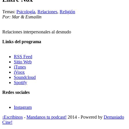
Temas:
Psicología
,
Relaciones
,
Religión
Por: Mar & Esmailin
Relaciones interpersonales al desnudo
Links del programa
RSS Feed
Sitio Web
iTunes
iVoox
Soundcloud
Spotify
Redes sociales
Instagram
¡Escribinos
-
Mandanos tu podcast!
2014 - Powered by
Demasiado
Cine!