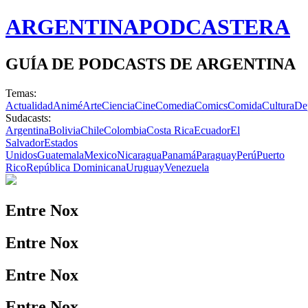
ARGENTINA
PODCASTERA
GUÍA DE PODCASTS DE ARGENTINA
Temas:
Actualidad
Animé
Arte
Ciencia
Cine
Comedia
Comics
Comida
Cultura
De
Sudacasts:
Argentina
Bolivia
Chile
Colombia
Costa Rica
Ecuador
El
Salvador
Estados
Unidos
Guatemala
Mexico
Nicaragua
Panamá
Paraguay
Perú
Puerto
Rico
República Dominicana
Uruguay
Venezuela
Entre Nox
Entre Nox
Entre Nox
Entre Nox