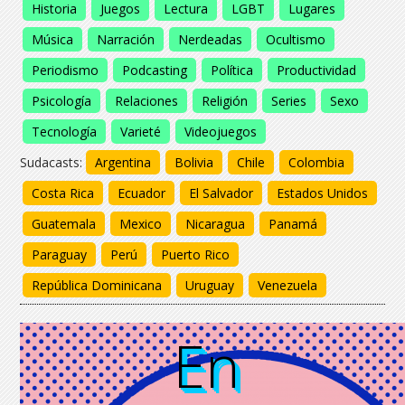
Historia
Juegos
Lectura
LGBT
Lugares
Música
Narración
Nerdeadas
Ocultismo
Periodismo
Podcasting
Política
Productividad
Psicología
Relaciones
Religión
Series
Sexo
Tecnología
Varieté
Videojuegos
Sudacasts:
Argentina
Bolivia
Chile
Colombia
Costa Rica
Ecuador
El Salvador
Estados Unidos
Guatemala
Mexico
Nicaragua
Panamá
Paraguay
Perú
Puerto Rico
República Dominicana
Uruguay
Venezuela
En
En
En
En