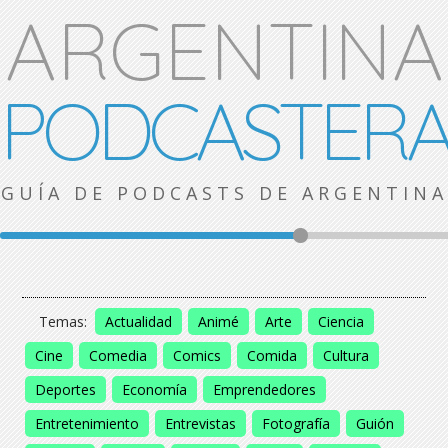
ARGENTINA
PODCASTER
GUÍA DE PODCASTS DE ARGENTINA
Temas:
Actualidad
Animé
Arte
Ciencia
Cine
Comedia
Comics
Comida
Cultura
Deportes
Economía
Emprendedores
Entretenimiento
Entrevistas
Fotografía
Guión