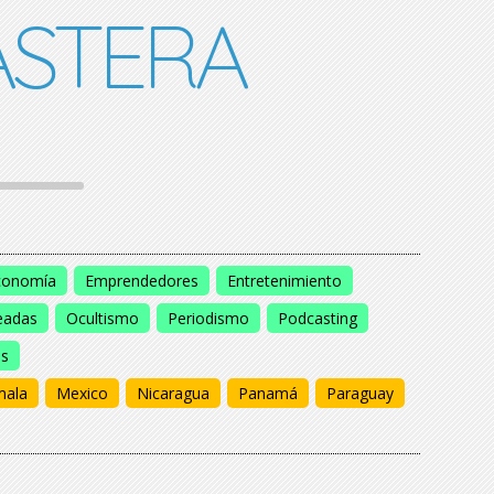
STERA
conomía
Emprendedores
Entretenimiento
eadas
Ocultismo
Periodismo
Podcasting
os
mala
Mexico
Nicaragua
Panamá
Paraguay