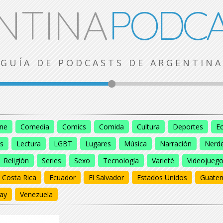
NTINA
PODCA
GUÍA DE PODCASTS DE ARGENTINA
ine
Comedia
Comics
Comida
Cultura
Deportes
E
s
Lectura
LGBT
Lugares
Música
Narración
Nerd
Religión
Series
Sexo
Tecnología
Varieté
Videojueg
Costa Rica
Ecuador
El Salvador
Estados Unidos
Guate
ay
Venezuela