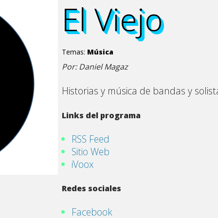
El Viejo
El Viejo
El Viejo
El Viejo
Temas:
Música
Por: Daniel Magaz
Historias y música de bandas y solis
Links del programa
RSS Feed
Sitio Web
iVoox
Redes sociales
Facebook