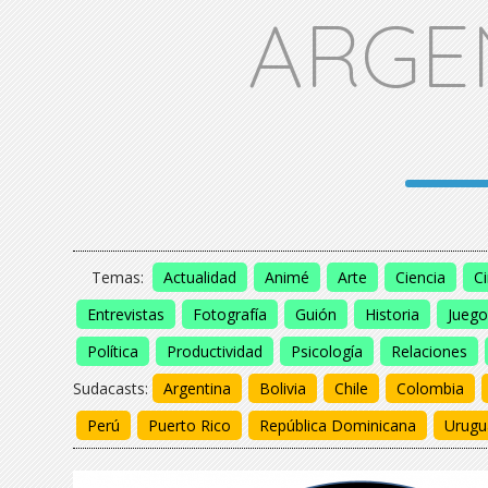
ARGE
Temas:
Actualidad
Animé
Arte
Ciencia
C
Entrevistas
Fotografía
Guión
Historia
Juego
Política
Productividad
Psicología
Relaciones
Sudacasts:
Argentina
Bolivia
Chile
Colombia
Perú
Puerto Rico
República Dominicana
Urugu