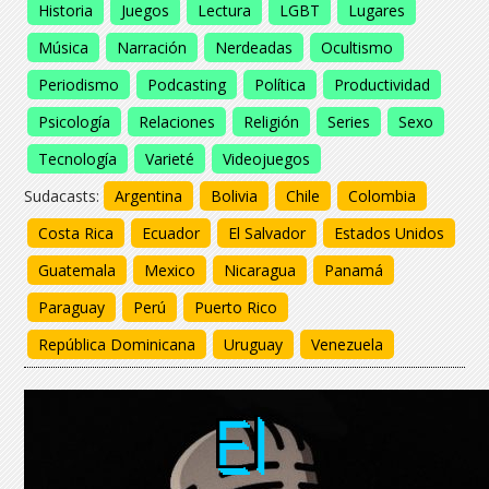
Historia
Juegos
Lectura
LGBT
Lugares
Música
Narración
Nerdeadas
Ocultismo
Periodismo
Podcasting
Política
Productividad
Psicología
Relaciones
Religión
Series
Sexo
Tecnología
Varieté
Videojuegos
Sudacasts:
Argentina
Bolivia
Chile
Colombia
Costa Rica
Ecuador
El Salvador
Estados Unidos
Guatemala
Mexico
Nicaragua
Panamá
Paraguay
Perú
Puerto Rico
República Dominicana
Uruguay
Venezuela
El
El
El
El