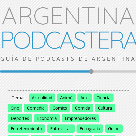
ARGENTINA
PODCASTER
GUÍA DE PODCASTS DE ARGENTINA
Temas:
Actualidad
Animé
Arte
Ciencia
Cine
Comedia
Comics
Comida
Cultura
Deportes
Economía
Emprendedores
Entretenimiento
Entrevistas
Fotografía
Guión