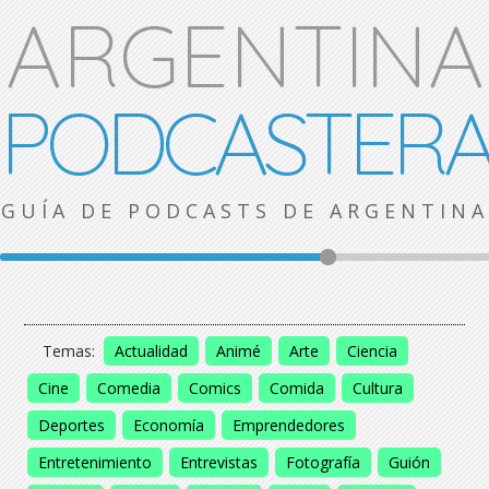
ARGENTINA
PODCASTER
GUÍA DE PODCASTS DE ARGENTINA
Temas:
Actualidad
Animé
Arte
Ciencia
Cine
Comedia
Comics
Comida
Cultura
Deportes
Economía
Emprendedores
Entretenimiento
Entrevistas
Fotografía
Guión