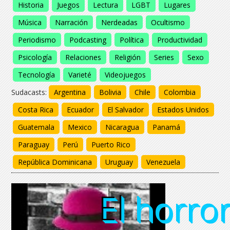
Historia
Juegos
Lectura
LGBT
Lugares
Música
Narración
Nerdeadas
Ocultismo
Periodismo
Podcasting
Política
Productividad
Psicología
Relaciones
Religión
Series
Sexo
Tecnología
Varieté
Videojuegos
Sudacasts:
Argentina
Bolivia
Chile
Colombia
Costa Rica
Ecuador
El Salvador
Estados Unidos
Guatemala
Mexico
Nicaragua
Panamá
Paraguay
Perú
Puerto Rico
República Dominicana
Uruguay
Venezuela
El
El horro
El horro
El horro