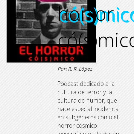
horror
có(s)mic
có(s)mic
có(s)mic
có(s)mic
Temas:
Cultura
Por: R. R. López
Podcast dedicado a la
cultura de terror y la
cultura de humor, que
hace especial incidencia
en subgéneros como el
horror cósmico
lovecraftiano y la ficción