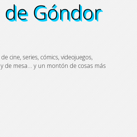
n de Góndor
n de Góndor
n de Góndor
n de Góndor
de cine, series, cómics, videojuegos,
ol y de mesa… y un montón de cosas más