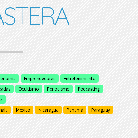
STERA
conomía
Emprendedores
Entretenimiento
eadas
Ocultismo
Periodismo
Podcasting
os
mala
Mexico
Nicaragua
Panamá
Paraguay