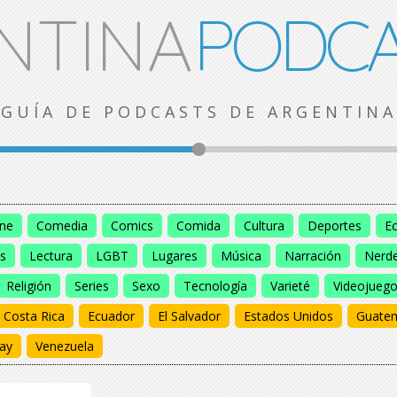
NTINA
PODCA
GUÍA DE PODCASTS DE ARGENTINA
ine
Comedia
Comics
Comida
Cultura
Deportes
E
s
Lectura
LGBT
Lugares
Música
Narración
Nerd
Religión
Series
Sexo
Tecnología
Varieté
Videojueg
Costa Rica
Ecuador
El Salvador
Estados Unidos
Guate
ay
Venezuela