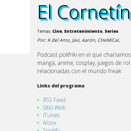
El Cornetí
El Cornetí
El Cornetí
El Cornetí
Temas:
Cine
,
Entretenimiento
,
Series
Por: K del Amo, Javi, Aarón, CHeMiCaL
Podcast polifriki en el que charlamos 
manga, anime, cosplay, juegos de r
relacionadas con el mundo freak
Links del programa
RSS Feed
Sitio Web
iTunes
iVoox
Spotify