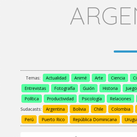
ARGE
Temas:
Actualidad
Animé
Arte
Ciencia
C
Entrevistas
Fotografía
Guión
Historia
Juego
Política
Productividad
Psicología
Relaciones
Sudacasts:
Argentina
Bolivia
Chile
Colombia
Perú
Puerto Rico
República Dominicana
Urugu