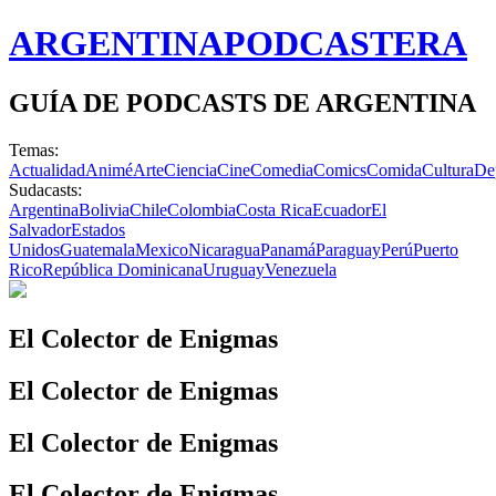
ARGENTINA
PODCASTERA
GUÍA DE PODCASTS DE ARGENTINA
Temas:
Actualidad
Animé
Arte
Ciencia
Cine
Comedia
Comics
Comida
Cultura
De
Sudacasts:
Argentina
Bolivia
Chile
Colombia
Costa Rica
Ecuador
El
Salvador
Estados
Unidos
Guatemala
Mexico
Nicaragua
Panamá
Paraguay
Perú
Puerto
Rico
República Dominicana
Uruguay
Venezuela
El Colector de Enigmas
El Colector de Enigmas
El Colector de Enigmas
El Colector de Enigmas