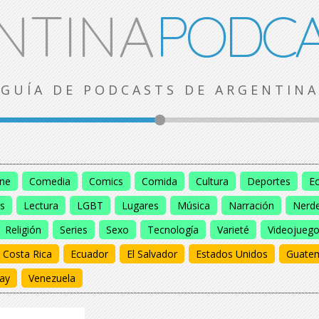
NTINA
PODCA
GUÍA DE PODCASTS DE ARGENTINA
ine
Comedia
Comics
Comida
Cultura
Deportes
E
s
Lectura
LGBT
Lugares
Música
Narración
Nerd
Religión
Series
Sexo
Tecnología
Varieté
Videojueg
Costa Rica
Ecuador
El Salvador
Estados Unidos
Guate
ay
Venezuela