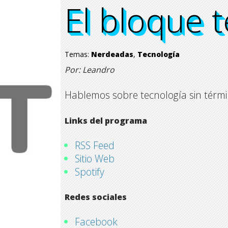
El bloque 
El bloque 
El bloque 
El bloque 
Temas:
Nerdeadas
,
Tecnología
Por: Leandro
Hablemos sobre tecnología sin térmi
Links del programa
RSS Feed
Sitio Web
Spotify
Redes sociales
Facebook