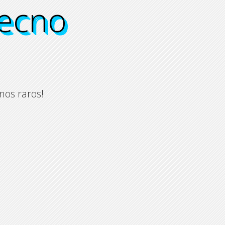
tecno
tecno
tecno
tecno
nos raros!