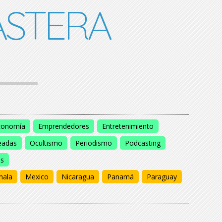
STERA
conomía
Emprendedores
Entretenimiento
eadas
Ocultismo
Periodismo
Podcasting
os
mala
Mexico
Nicaragua
Panamá
Paraguay