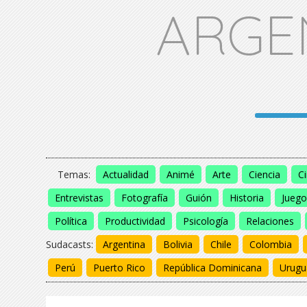
ARGE
Temas:
Actualidad
Animé
Arte
Ciencia
C
Entrevistas
Fotografía
Guión
Historia
Juego
Política
Productividad
Psicología
Relaciones
Sudacasts:
Argentina
Bolivia
Chile
Colombia
Perú
Puerto Rico
República Dominicana
Urugu