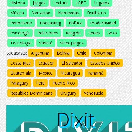
Historia
Juegos
Lectura
LGBT
Lugares
Música
Narración
Nerdeadas
Ocultismo
Periodismo
Podcasting
Política
Productividad
Psicología
Relaciones
Religión
Series
Sexo
Tecnología
Varieté
Videojuegos
Sudacasts:
Argentina
Bolivia
Chile
Colombia
Costa Rica
Ecuador
El Salvador
Estados Unidos
Guatemala
Mexico
Nicaragua
Panamá
Paraguay
Perú
Puerto Rico
República Dominicana
Uruguay
Venezuela
Dixit
Dixit
Dixit
Dixit