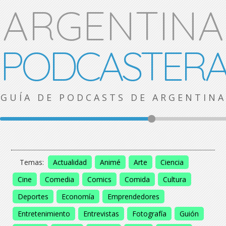
ARGENTINA
PODCASTER
GUÍA DE PODCASTS DE ARGENTINA
Temas:
Actualidad
Animé
Arte
Ciencia
Cine
Comedia
Comics
Comida
Cultura
Deportes
Economía
Emprendedores
Entretenimiento
Entrevistas
Fotografía
Guión