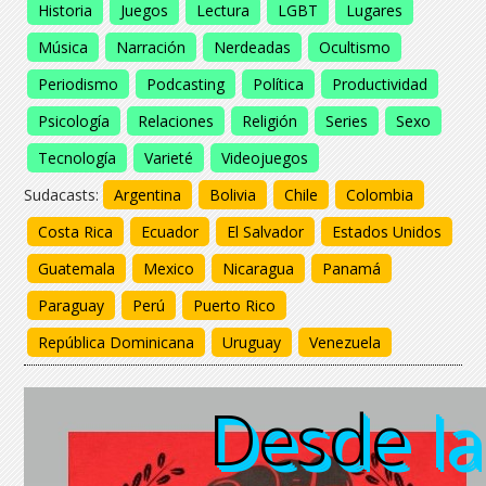
Historia
Juegos
Lectura
LGBT
Lugares
Música
Narración
Nerdeadas
Ocultismo
Periodismo
Podcasting
Política
Productividad
Psicología
Relaciones
Religión
Series
Sexo
Tecnología
Varieté
Videojuegos
Sudacasts:
Argentina
Bolivia
Chile
Colombia
Costa Rica
Ecuador
El Salvador
Estados Unidos
Guatemala
Mexico
Nicaragua
Panamá
Paraguay
Perú
Puerto Rico
República Dominicana
Uruguay
Venezuela
Desde
Desde la
Desde la
Desde l