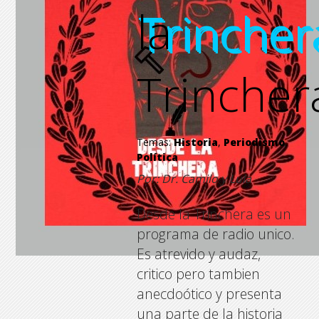
la
Trincher
Trincher
Trincher
Trincher
Temas:
Historia
,
Periodismo
,
Política
Por: Dr. Camilo y Lula
Desde la Trinchera es un
programa de radio unico.
Es atrevido y audaz,
critico pero tambien
anecdoótico y presenta
una parte de la historia