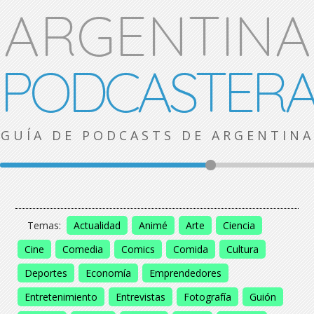
ARGENTINA
PODCASTER
GUÍA DE PODCASTS DE ARGENTINA
Temas:
Actualidad
Animé
Arte
Ciencia
Cine
Comedia
Comics
Comida
Cultura
Deportes
Economía
Emprendedores
Entretenimiento
Entrevistas
Fotografía
Guión