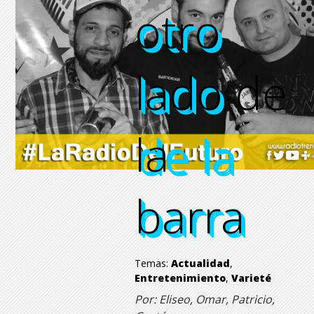
otro
otro
otro
otro
lado de
lado
lado
lado
la
de la
de la
de la
barra
barra
barra
barra
Temas:
Actualidad
,
Entretenimiento
,
Varieté
Por: Eliseo, Omar, Patricio,