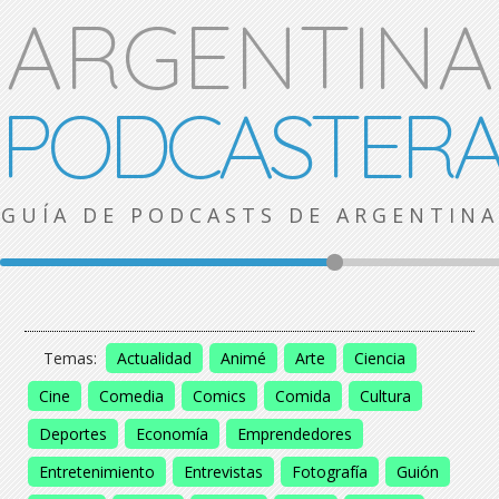
ARGENTINA
PODCASTER
GUÍA DE PODCASTS DE ARGENTINA
Temas:
Actualidad
Animé
Arte
Ciencia
Cine
Comedia
Comics
Comida
Cultura
Deportes
Economía
Emprendedores
Entretenimiento
Entrevistas
Fotografía
Guión