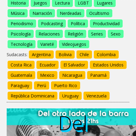
Historia
Juegos
Lectura
LGBT
Lugares
Música
Narración
Nerdeadas
Ocultismo
Periodismo
Podcasting
Política
Productividad
Psicología
Relaciones
Religión
Series
Sexo
Tecnología
Varieté
Videojuegos
Sudacasts:
Argentina
Bolivia
Chile
Colombia
Costa Rica
Ecuador
El Salvador
Estados Unidos
Guatemala
Mexico
Nicaragua
Panamá
Paraguay
Perú
Puerto Rico
República Dominicana
Uruguay
Venezuela
Del
Del
Del
Del