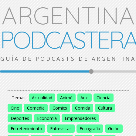
ARGENTINA
PODCASTER
GUÍA DE PODCASTS DE ARGENTINA
Temas:
Actualidad
Animé
Arte
Ciencia
Cine
Comedia
Comics
Comida
Cultura
Deportes
Economía
Emprendedores
Entretenimiento
Entrevistas
Fotografía
Guión