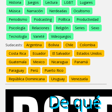
Historia
Juegos
Lectura
LGBT
Lugares
Música
Narración
Nerdeadas
Ocultismo
Periodismo
Podcasting
Política
Productividad
Psicología
Relaciones
Religión
Series
Sexo
Tecnología
Varieté
Videojuegos
Sudacasts:
Argentina
Bolivia
Chile
Colombia
Costa Rica
Ecuador
El Salvador
Estados Unidos
Guatemala
Mexico
Nicaragua
Panamá
Paraguay
Perú
Puerto Rico
República Dominicana
Uruguay
Venezuela
De qué
De qué
De qué
De qué