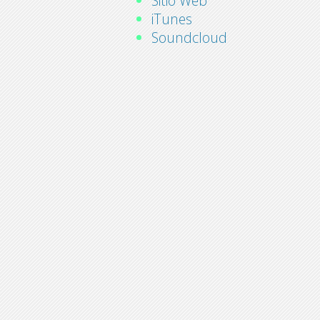
Sitio Web
iTunes
Soundcloud