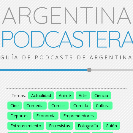
ARGENTINA
PODCASTER
GUÍA DE PODCASTS DE ARGENTINA
Temas:
Actualidad
Animé
Arte
Ciencia
Cine
Comedia
Comics
Comida
Cultura
Deportes
Economía
Emprendedores
Entretenimiento
Entrevistas
Fotografía
Guión