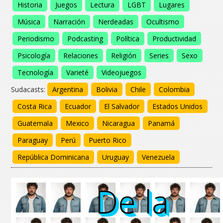
Historia
Juegos
Lectura
LGBT
Lugares
Música
Narración
Nerdeadas
Ocultismo
Periodismo
Podcasting
Política
Productividad
Psicología
Relaciones
Religión
Series
Sexo
Tecnología
Varieté
Videojuegos
Sudacasts:
Argentina
Bolivia
Chile
Colombia
Costa Rica
Ecuador
El Salvador
Estados Unidos
Guatemala
Mexico
Nicaragua
Panamá
Paraguay
Perú
Puerto Rico
República Dominicana
Uruguay
Venezuela
De la
De la
De la
De la