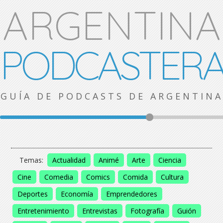
ARGENTINA
PODCASTER
GUÍA DE PODCASTS DE ARGENTINA
Temas:
Actualidad
Animé
Arte
Ciencia
Cine
Comedia
Comics
Comida
Cultura
Deportes
Economía
Emprendedores
Entretenimiento
Entrevistas
Fotografía
Guión