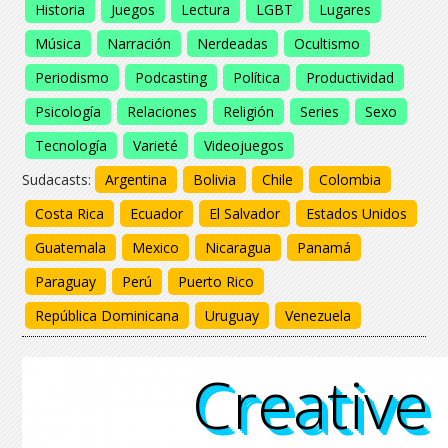
Historia
Juegos
Lectura
LGBT
Lugares
Música
Narración
Nerdeadas
Ocultismo
Periodismo
Podcasting
Política
Productividad
Psicología
Relaciones
Religión
Series
Sexo
Tecnología
Varieté
Videojuegos
Sudacasts:
Argentina
Bolivia
Chile
Colombia
Costa Rica
Ecuador
El Salvador
Estados Unidos
Guatemala
Mexico
Nicaragua
Panamá
Paraguay
Perú
Puerto Rico
República Dominicana
Uruguay
Venezuela
Creative
Creative
Creative
Creative