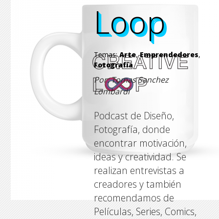
Loop
Loop
Loop
Loop
Temas:
Arte
,
Emprendedores
,
Fotografía
Por: Tomas Sanchez
Lombardi
Podcast de Diseño,
Fotografía, donde
encontrar motivación,
ideas y creatividad. Se
realizan entrevistas a
creadores y también
recomendamos de
Películas, Series, Comics,