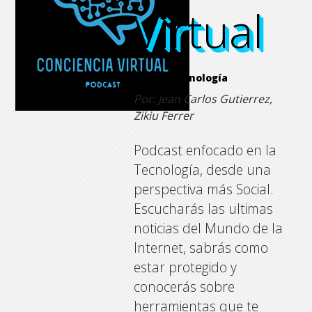
Virtual
Virtual
Virtual
Virtual
Temas:
Tecnología
Por: Jean Carlos Gutierrez,
Zikiu Ferrer
Podcast enfocado en la
Tecnología, desde una
perspectiva más Social.
Escucharás las ultimas
noticias del Mundo de la
Internet, sabrás como
estar protegido y
conocerás sobre
herramientas que te