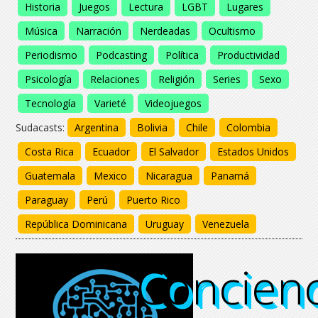
Historia
Juegos
Lectura
LGBT
Lugares
Música
Narración
Nerdeadas
Ocultismo
Periodismo
Podcasting
Política
Productividad
Psicología
Relaciones
Religión
Series
Sexo
Tecnología
Varieté
Videojuegos
Sudacasts:
Argentina
Bolivia
Chile
Colombia
Costa Rica
Ecuador
El Salvador
Estados Unidos
Guatemala
Mexico
Nicaragua
Panamá
Paraguay
Perú
Puerto Rico
República Dominicana
Uruguay
Venezuela
Concienc
Concienc
Concien
Concien