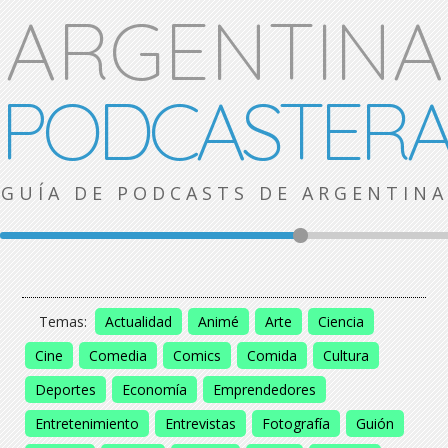
ARGENTINA
PODCASTER
GUÍA DE PODCASTS DE ARGENTINA
Temas:
Actualidad
Animé
Arte
Ciencia
Cine
Comedia
Comics
Comida
Cultura
Deportes
Economía
Emprendedores
Entretenimiento
Entrevistas
Fotografía
Guión