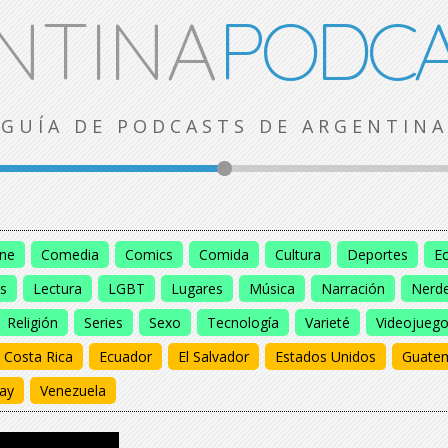
NTINA
PODCA
GUÍA DE PODCASTS DE ARGENTINA
ine
Comedia
Comics
Comida
Cultura
Deportes
E
s
Lectura
LGBT
Lugares
Música
Narración
Nerd
Religión
Series
Sexo
Tecnología
Varieté
Videojueg
Costa Rica
Ecuador
El Salvador
Estados Unidos
Guate
ay
Venezuela