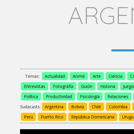
ARGE
Temas:
Actualidad
Animé
Arte
Ciencia
C
Entrevistas
Fotografía
Guión
Historia
Juego
Política
Productividad
Psicología
Relaciones
Sudacasts:
Argentina
Bolivia
Chile
Colombia
Perú
Puerto Rico
República Dominicana
Urugu