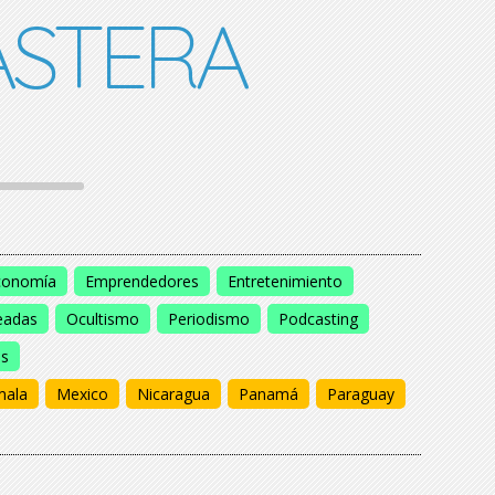
STERA
conomía
Emprendedores
Entretenimiento
eadas
Ocultismo
Periodismo
Podcasting
os
mala
Mexico
Nicaragua
Panamá
Paraguay