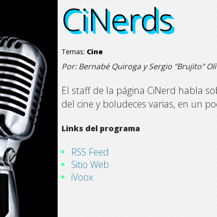
CiNerds
CiNerds
CiNerds
CiNerds
Temas:
Cine
Por: Bernabé Quiroga y Sergio "Brujito" Ol
El staff de la página CiNerd habla 
del cine y boludeces varias, en un p
Links del programa
RSS Feed
Sitio Web
iVoox