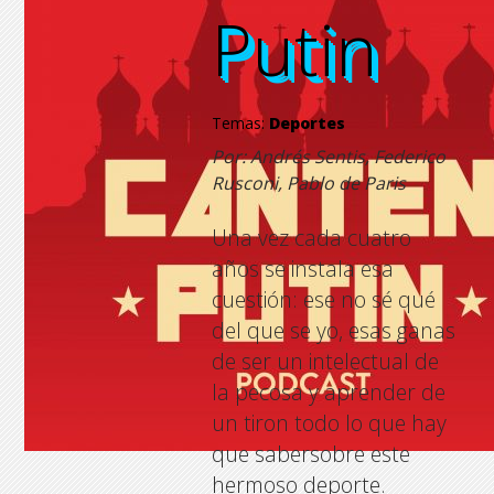
Putin
Putin
Putin
Putin
Temas:
Deportes
Por: Andrés Sentis, Federico
Rusconi, Pablo de Paris
Una vez cada cuatro
años se instala esa
cuestión: ese no sé qué
del que se yo, esas ganas
de ser un intelectual de
la pecosa y aprender de
un tiron todo lo que hay
que sabersobre este
hermoso deporte.