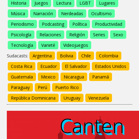
Historia
Juegos
Lectura
LGBT
Lugares
Música
Narración
Nerdeadas
Ocultismo
Periodismo
Podcasting
Política
Productividad
Psicología
Relaciones
Religión
Series
Sexo
Tecnología
Varieté
Videojuegos
Sudacasts:
Argentina
Bolivia
Chile
Colombia
Costa Rica
Ecuador
El Salvador
Estados Unidos
Guatemala
Mexico
Nicaragua
Panamá
Paraguay
Perú
Puerto Rico
República Dominicana
Uruguay
Venezuela
Canten
Canten
Canten
Canten