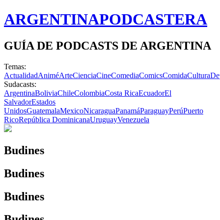
ARGENTINA
PODCASTERA
GUÍA DE PODCASTS DE ARGENTINA
Temas:
Actualidad
Animé
Arte
Ciencia
Cine
Comedia
Comics
Comida
Cultura
De
Sudacasts:
Argentina
Bolivia
Chile
Colombia
Costa Rica
Ecuador
El
Salvador
Estados
Unidos
Guatemala
Mexico
Nicaragua
Panamá
Paraguay
Perú
Puerto
Rico
República Dominicana
Uruguay
Venezuela
Budines
Budines
Budines
Budines