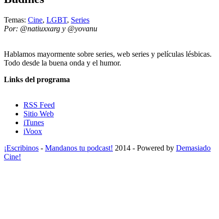
Temas:
Cine
,
LGBT
,
Series
Por: @natiuxxarg y @yovanu
Hablamos mayormente sobre series, web series y películas lésbicas.
Todo desde la buena onda y el humor.
Links del programa
RSS Feed
Sitio Web
iTunes
iVoox
¡Escribinos
-
Mandanos tu podcast!
2014 - Powered by
Demasiado
Cine!