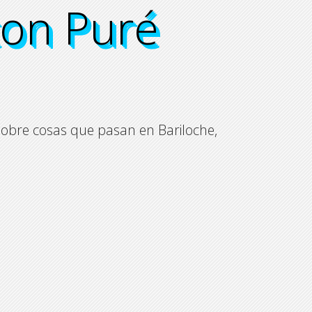
con Puré
con Puré
con Puré
con Puré
 sobre cosas que pasan en Bariloche,