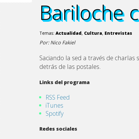
Bariloche 
Bariloche 
Bariloche 
Bariloche 
Temas:
Actualidad
,
Cultura
,
Entrevistas
Por: Nico Fakiel
Saciando la sed a través de charlas
detrás de las postales.
Links del programa
RSS Feed
iTunes
Spotify
Redes sociales