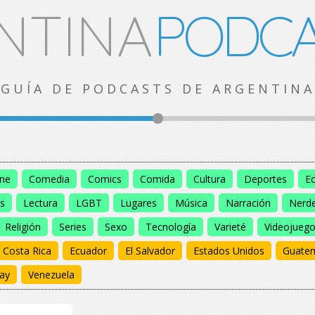
NTINA
PODCA
GUÍA DE PODCASTS DE ARGENTINA
ine
Comedia
Comics
Comida
Cultura
Deportes
E
s
Lectura
LGBT
Lugares
Música
Narración
Nerd
Religión
Series
Sexo
Tecnología
Varieté
Videojueg
Costa Rica
Ecuador
El Salvador
Estados Unidos
Guate
ay
Venezuela