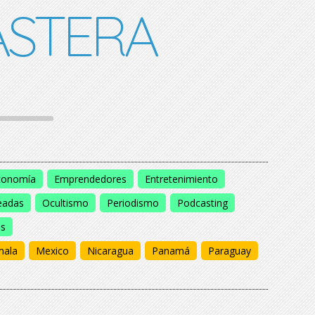
STERA
conomía
Emprendedores
Entretenimiento
eadas
Ocultismo
Periodismo
Podcasting
os
mala
Mexico
Nicaragua
Panamá
Paraguay