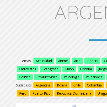
ARGE
Temas:
Actualidad
Animé
Arte
Ciencia
C
Entrevistas
Fotografía
Guión
Historia
Juego
Política
Productividad
Psicología
Relaciones
Sudacasts:
Argentina
Bolivia
Chile
Colombia
Perú
Puerto Rico
República Dominicana
Urugu