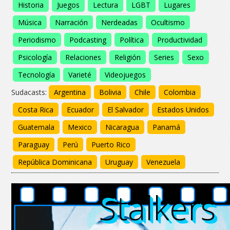
Historia
Juegos
Lectura
LGBT
Lugares
Música
Narración
Nerdeadas
Ocultismo
Periodismo
Podcasting
Política
Productividad
Psicología
Relaciones
Religión
Series
Sexo
Tecnología
Varieté
Videojuegos
Sudacasts:
Argentina
Bolivia
Chile
Colombia
Costa Rica
Ecuador
El Salvador
Estados Unidos
Guatemala
Mexico
Nicaragua
Panamá
Paraguay
Perú
Puerto Rico
República Dominicana
Uruguay
Venezuela
Stalkers
Stalkers
Stalkers
Stalkers