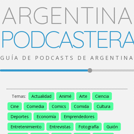
ARGENTINA
PODCASTER
GUÍA DE PODCASTS DE ARGENTINA
Temas:
Actualidad
Animé
Arte
Ciencia
Cine
Comedia
Comics
Comida
Cultura
Deportes
Economía
Emprendedores
Entretenimiento
Entrevistas
Fotografía
Guión