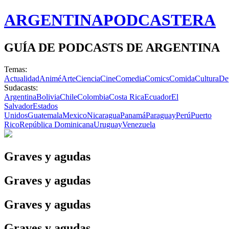
ARGENTINA
PODCASTERA
GUÍA DE PODCASTS DE ARGENTINA
Temas:
Actualidad
Animé
Arte
Ciencia
Cine
Comedia
Comics
Comida
Cultura
De
Sudacasts:
Argentina
Bolivia
Chile
Colombia
Costa Rica
Ecuador
El
Salvador
Estados
Unidos
Guatemala
Mexico
Nicaragua
Panamá
Paraguay
Perú
Puerto
Rico
República Dominicana
Uruguay
Venezuela
Graves y agudas
Graves y agudas
Graves y agudas
Graves y agudas