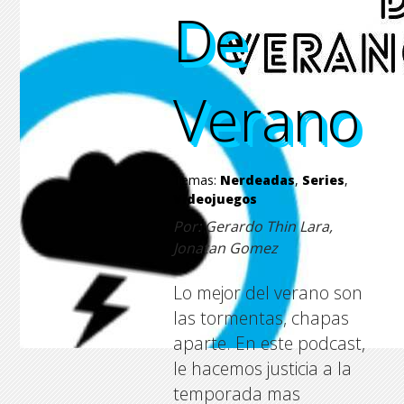
De
De
De
De
Verano
Verano
Verano
Verano
Temas:
Nerdeadas
,
Series
,
Videojuegos
Por: Gerardo Thin Lara,
Jonatan Gomez
Lo mejor del verano son
las tormentas, chapas
aparte. En este podcast,
le hacemos justicia a la
temporada mas