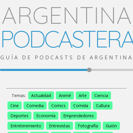
ARGENTINA
PODCASTER
GUÍA DE PODCASTS DE ARGENTINA
Temas:
Actualidad
Animé
Arte
Ciencia
Cine
Comedia
Comics
Comida
Cultura
Deportes
Economía
Emprendedores
Entretenimiento
Entrevistas
Fotografía
Guión