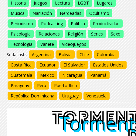
Historia
Juegos
Lectura
LGBT
Lugares
Música
Narración
Nerdeadas
Ocultismo
Periodismo
Podcasting
Política
Productividad
Psicología
Relaciones
Religión
Series
Sexo
Tecnología
Varieté
Videojuegos
Sudacasts:
Argentina
Bolivia
Chile
Colombia
Costa Rica
Ecuador
El Salvador
Estados Unidos
Guatemala
Mexico
Nicaragua
Panamá
Paraguay
Perú
Puerto Rico
República Dominicana
Uruguay
Venezuela
Torment
Torment
Torment
Torment