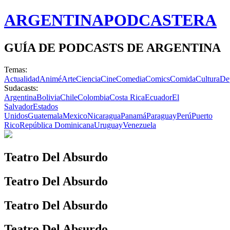
ARGENTINA
PODCASTERA
GUÍA DE PODCASTS DE ARGENTINA
Temas:
Actualidad
Animé
Arte
Ciencia
Cine
Comedia
Comics
Comida
Cultura
De
Sudacasts:
Argentina
Bolivia
Chile
Colombia
Costa Rica
Ecuador
El
Salvador
Estados
Unidos
Guatemala
Mexico
Nicaragua
Panamá
Paraguay
Perú
Puerto
Rico
República Dominicana
Uruguay
Venezuela
Teatro Del Absurdo
Teatro Del Absurdo
Teatro Del Absurdo
Teatro Del Absurdo