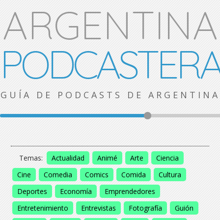
ARGENTINA
PODCASTER
GUÍA DE PODCASTS DE ARGENTINA
Temas:
Actualidad
Animé
Arte
Ciencia
Cine
Comedia
Comics
Comida
Cultura
Deportes
Economía
Emprendedores
Entretenimiento
Entrevistas
Fotografía
Guión