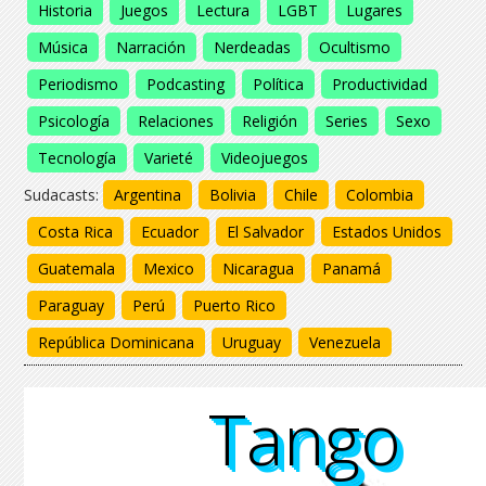
Historia
Juegos
Lectura
LGBT
Lugares
Música
Narración
Nerdeadas
Ocultismo
Periodismo
Podcasting
Política
Productividad
Psicología
Relaciones
Religión
Series
Sexo
Tecnología
Varieté
Videojuegos
Sudacasts:
Argentina
Bolivia
Chile
Colombia
Costa Rica
Ecuador
El Salvador
Estados Unidos
Guatemala
Mexico
Nicaragua
Panamá
Paraguay
Perú
Puerto Rico
República Dominicana
Uruguay
Venezuela
Tango
Tango
Tango
Tango