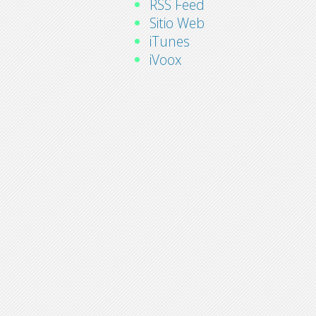
RSS Feed
Sitio Web
iTunes
iVoox