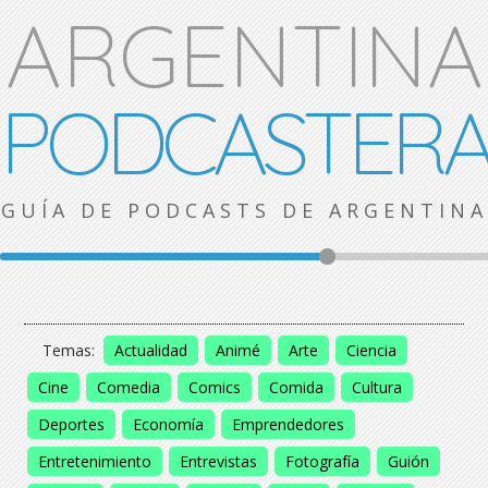
ARGENTINA
PODCASTER
GUÍA DE PODCASTS DE ARGENTINA
Temas:
Actualidad
Animé
Arte
Ciencia
Cine
Comedia
Comics
Comida
Cultura
Deportes
Economía
Emprendedores
Entretenimiento
Entrevistas
Fotografía
Guión