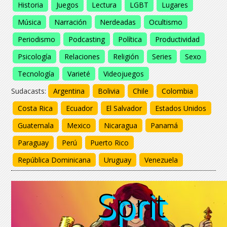
Historia
Juegos
Lectura
LGBT
Lugares
Música
Narración
Nerdeadas
Ocultismo
Periodismo
Podcasting
Política
Productividad
Psicología
Relaciones
Religión
Series
Sexo
Tecnología
Varieté
Videojuegos
Sudacasts:
Argentina
Bolivia
Chile
Colombia
Costa Rica
Ecuador
El Salvador
Estados Unidos
Guatemala
Mexico
Nicaragua
Panamá
Paraguay
Perú
Puerto Rico
República Dominicana
Uruguay
Venezuela
Sprit
Sprit
Sprit
Sprit