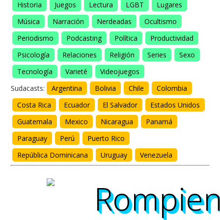
Historia
Juegos
Lectura
LGBT
Lugares
Música
Narración
Nerdeadas
Ocultismo
Periodismo
Podcasting
Política
Productividad
Psicología
Relaciones
Religión
Series
Sexo
Tecnología
Varieté
Videojuegos
Sudacasts:
Argentina
Bolivia
Chile
Colombia
Costa Rica
Ecuador
El Salvador
Estados Unidos
Guatemala
Mexico
Nicaragua
Panamá
Paraguay
Perú
Puerto Rico
República Dominicana
Uruguay
Venezuela
Rompie
Rompie
Rompie
Rompie