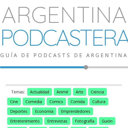
ARGENTINA
PODCASTER
GUÍA DE PODCASTS DE ARGENTINA
Temas:
Actualidad
Animé
Arte
Ciencia
Cine
Comedia
Comics
Comida
Cultura
Deportes
Economía
Emprendedores
Entretenimiento
Entrevistas
Fotografía
Guión