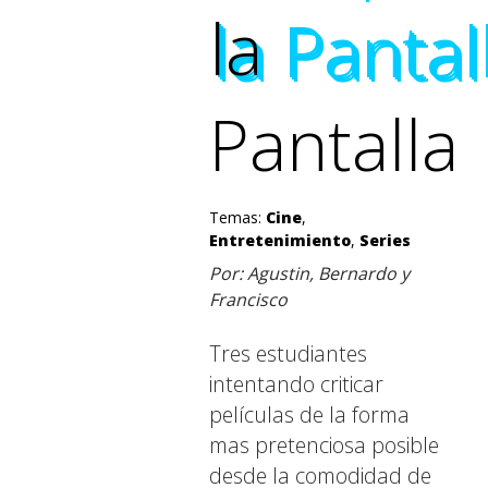
la
la Pantal
la Pantal
la Pantal
Pantalla
Temas:
Cine
,
Entretenimiento
,
Series
Por: Agustin, Bernardo y
Francisco
Tres estudiantes
intentando criticar
películas de la forma
mas pretenciosa posible
desde la comodidad de