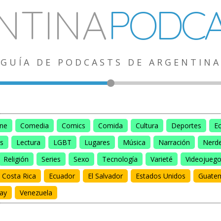
NTINA
PODCA
GUÍA DE PODCASTS DE ARGENTINA
ine
Comedia
Comics
Comida
Cultura
Deportes
E
s
Lectura
LGBT
Lugares
Música
Narración
Nerd
Religión
Series
Sexo
Tecnología
Varieté
Videojueg
Costa Rica
Ecuador
El Salvador
Estados Unidos
Guate
ay
Venezuela