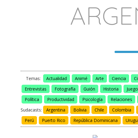
ARGE
Temas:
Actualidad
Animé
Arte
Ciencia
C
Entrevistas
Fotografía
Guión
Historia
Juego
Política
Productividad
Psicología
Relaciones
Sudacasts:
Argentina
Bolivia
Chile
Colombia
Perú
Puerto Rico
República Dominicana
Urugu