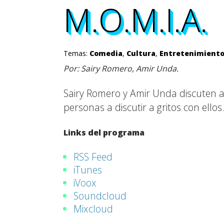
M.O.M.I.A.
M.O.M.I.A.
M.O.M.I.A.
M.O.M.I.A.
Temas:
Comedia
,
Cultura
,
Entretenimient
Por: Sairy Romero, Amir Unda.
Sairy Romero y Amir Unda discuten a g
personas a discutir a gritos con ellos
Links del programa
RSS Feed
iTunes
iVoox
Soundcloud
Mixcloud