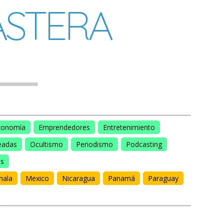
STERA
conomía
Emprendedores
Entretenimiento
eadas
Ocultismo
Periodismo
Podcasting
os
mala
Mexico
Nicaragua
Panamá
Paraguay