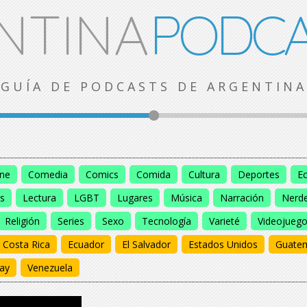
NTINA
PODCA
GUÍA DE PODCASTS DE ARGENTINA
ine
Comedia
Comics
Comida
Cultura
Deportes
E
s
Lectura
LGBT
Lugares
Música
Narración
Nerd
Religión
Series
Sexo
Tecnología
Varieté
Videojueg
Costa Rica
Ecuador
El Salvador
Estados Unidos
Guate
ay
Venezuela