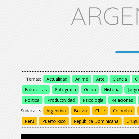
ARGE
Temas:
Actualidad
Animé
Arte
Ciencia
C
Entrevistas
Fotografía
Guión
Historia
Juego
Política
Productividad
Psicología
Relaciones
Sudacasts:
Argentina
Bolivia
Chile
Colombia
Perú
Puerto Rico
República Dominicana
Urugu