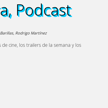
a, Podcast
a, Podcast
a, Podcast
a, Podcast
Barillas, Rodrigo Martínez
e cine, los trailers de la semana y los