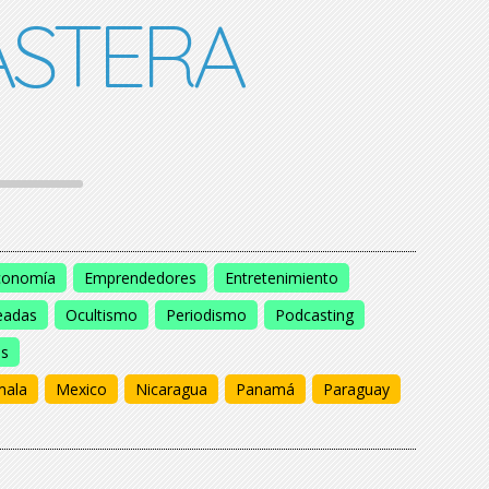
STERA
conomía
Emprendedores
Entretenimiento
eadas
Ocultismo
Periodismo
Podcasting
os
mala
Mexico
Nicaragua
Panamá
Paraguay