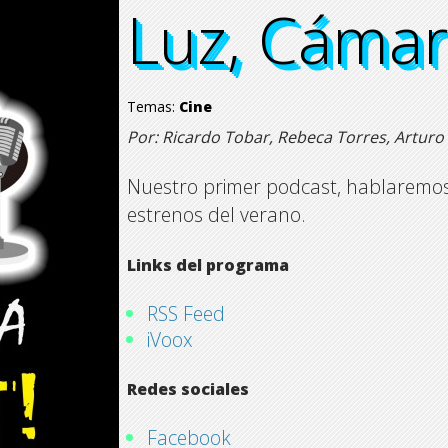
Luz, Cámar
Luz, Cámar
Luz, Cámar
Luz, Cámar
Temas:
Cine
Por: Ricardo Tobar, Rebeca Torres, Arturo 
Nuestro primer podcast, hablaremos d
estrenos del verano.
Links del programa
RSS Feed
iVoox
Redes sociales
Facebook