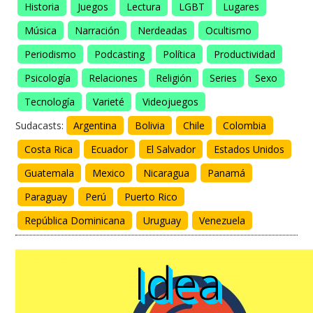
Historia
Juegos
Lectura
LGBT
Lugares
Música
Narración
Nerdeadas
Ocultismo
Periodismo
Podcasting
Política
Productividad
Psicología
Relaciones
Religión
Series
Sexo
Tecnología
Varieté
Videojuegos
Sudacasts:
Argentina
Bolivia
Chile
Colombia
Costa Rica
Ecuador
El Salvador
Estados Unidos
Guatemala
Mexico
Nicaragua
Panamá
Paraguay
Perú
Puerto Rico
República Dominicana
Uruguay
Venezuela
Idea
Idea
Idea
Idea