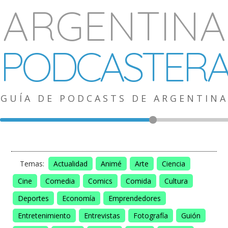
ARGENTINA
PODCASTER
GUÍA DE PODCASTS DE ARGENTINA
Temas:
Actualidad
Animé
Arte
Ciencia
Cine
Comedia
Comics
Comida
Cultura
Deportes
Economía
Emprendedores
Entretenimiento
Entrevistas
Fotografía
Guión