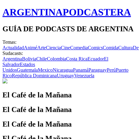
ARGENTINA
PODCASTERA
GUÍA DE PODCASTS DE ARGENTINA
Temas:
Actualidad
Animé
Arte
Ciencia
Cine
Comedia
Comics
Comida
Cultura
De
Sudacasts:
Argentina
Bolivia
Chile
Colombia
Costa Rica
Ecuador
El
Salvador
Estados
Unidos
Guatemala
Mexico
Nicaragua
Panamá
Paraguay
Perú
Puerto
Rico
República Dominicana
Uruguay
Venezuela
El Café de la Mañana
El Café de la Mañana
El Café de la Mañana
El Café de la Mañana