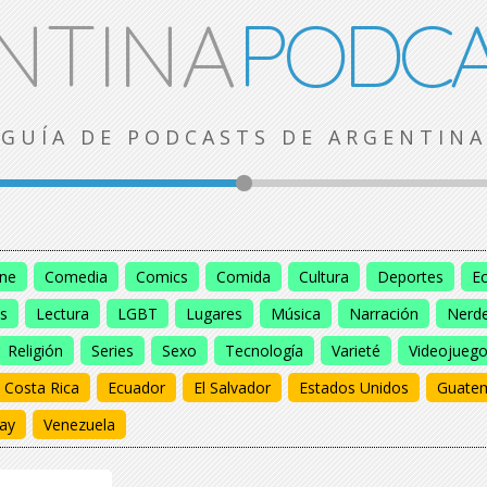
NTINA
PODCA
GUÍA DE PODCASTS DE ARGENTINA
ine
Comedia
Comics
Comida
Cultura
Deportes
E
s
Lectura
LGBT
Lugares
Música
Narración
Nerd
Religión
Series
Sexo
Tecnología
Varieté
Videojueg
Costa Rica
Ecuador
El Salvador
Estados Unidos
Guate
ay
Venezuela