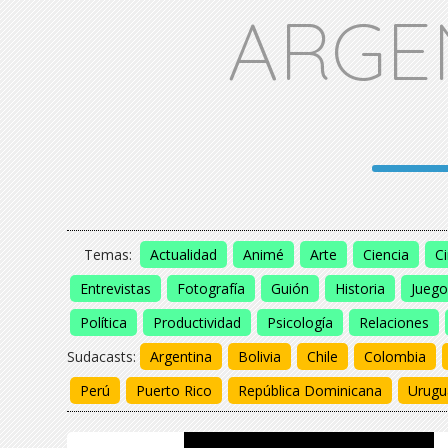
ARGE
Temas:
Actualidad
Animé
Arte
Ciencia
C
Entrevistas
Fotografía
Guión
Historia
Juego
Política
Productividad
Psicología
Relaciones
Sudacasts:
Argentina
Bolivia
Chile
Colombia
Perú
Puerto Rico
República Dominicana
Urugu