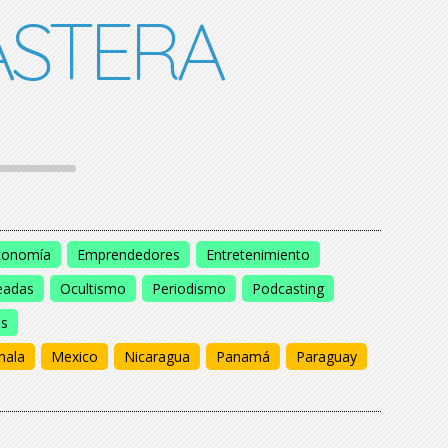
STERA
conomía
Emprendedores
Entretenimiento
eadas
Ocultismo
Periodismo
Podcasting
os
mala
Mexico
Nicaragua
Panamá
Paraguay