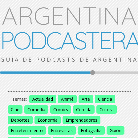
ARGENTINA
PODCASTER
GUÍA DE PODCASTS DE ARGENTINA
Temas:
Actualidad
Animé
Arte
Ciencia
Cine
Comedia
Comics
Comida
Cultura
Deportes
Economía
Emprendedores
Entretenimiento
Entrevistas
Fotografía
Guión