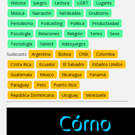
Historia
Juegos
Lectura
LGBT
Lugares
Música
Narración
Nerdeadas
Ocultismo
Periodismo
Podcasting
Política
Productividad
Psicología
Relaciones
Religión
Series
Sexo
Tecnología
Varieté
Videojuegos
Sudacasts:
Argentina
Bolivia
Chile
Colombia
Costa Rica
Ecuador
El Salvador
Estados Unidos
Guatemala
Mexico
Nicaragua
Panamá
Paraguay
Perú
Puerto Rico
República Dominicana
Uruguay
Venezuela
Cómo
Cómo
Cómo
Cómo